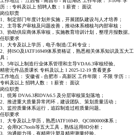
工作地点： 江西省 - 南昌市 - 青山湖区
工作年限： 5-10年
学
历：: 专科及以上
招聘人数： 1
薪资： 面议
岗位职责
1、制定部门年度计划并实施，开展团队建设与人才培养；
2、主导客户审核及问题改善，推动体系稽核与内部审核；
3、协助供应商体系审核，实施教育培训计划，整理月报数据。
任职要求
1、大专及以上学历，电子/制造/工科专业；
2、持ISO及IATF16949体系资格证，熟悉相关体系知识及五大工
具；
3、5年以上制造行业体系管理和主导VDA6.3审核经验。
精密元件品质课长
专科及以上
1
2025-12-19
查看更多
工作地点： 安徽省 - 合肥市 - 高新区
工作年限： 不限
学历：:
专科及以上
招聘人数： 1
薪资： 面议
岗位职责
1、统筹 DVA6.3和DVA6.5 及分层审核策划落地；
2、推进重大质量异常闭环，建设团队、策划质量活动；
3、监控质量体系运行，追踪制造过程质量问题。
任职要求
1、大专及以上学历，熟悉IATF16949、QC080000体系；
2、会用QC7tools等五大工具，熟练运用8D分析；
3、沟通能力强，有精密注塑及精密测量经验。