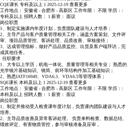
CQE课长
专科及以上
1
2025-12-19
查看更多
工作地点： 安徽省 - 合肥市 - 高新区
工作年限： 不限
学历：:
专科及以上
招聘人数： 1
薪资： 面议
岗位职责
1、制定实施课内年度计划，负责团队建设与人才培养；
2、主导产品与客户质量管理相关工作，涵盖方案策划、文件评
审、项目品质管控、客诉处理、品质改善、审核接待；
3、达成管理指标，做好产品品质监控、出货及客户端拜访，完
成其他任务。
任职要求
1、大专以上学历，机电一体化、质量管理等相关专业； 熟悉的
光学镜片基础知识、镜筒、前环等结构件加工基础知识；
2、熟悉IATF16949、VDA6.3、VDA6.5等管理体系；
SQE课长
本科及以上
1
2025-12-19
查看更多
工作地点： 安徽省 - 合肥市 - 高新区
工作年限： 不限
学历：:
本科及以上
招聘人数： 1
薪资： 面议
岗位职责
1、制定并推动受入检查课年度计划，负责课内团队建设与人才
培养。
2、主导品质改善及异常客诉处理。 负责来料检查、数据总结、
绩效评定、有害物质管控，参与审核准备及应审 。