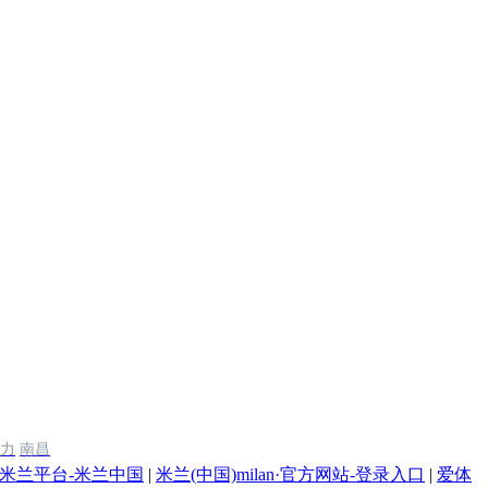
力
南昌
米兰平台-米兰中国
|
米兰(中国)milan·官方网站-登录入口
|
爱体