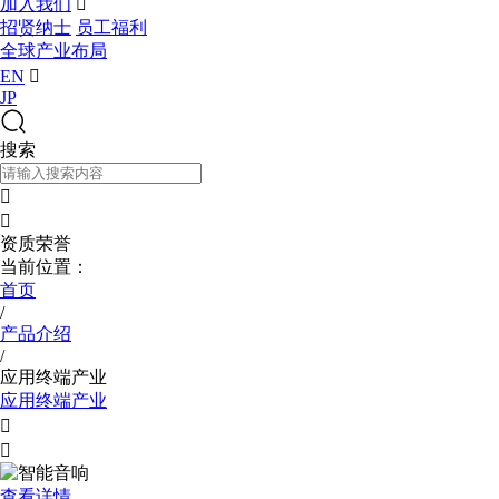
加入我们

招贤纳士
员工福利
全球产业布局
EN

JP
搜索


资质荣誉
当前位置：
首页
/
产品介绍
/
应用终端产业
应用终端产业


查看详情