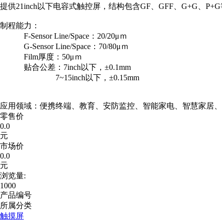
提供21inch以下电容式触控屏，结构包含GF、GFF、G+G、P+
制程能力：
F-Sensor Line/Space：20/20μｍ
G-Sensor Line/Space：70/80μｍ
Film厚度：50μｍ
贴合公差：7inch以下，±0.1mm
7~15inch以下，±0.15mm
应用领域：便携终端、教育、安防监控、智能家电、智慧家居、
零售价
0.0
元
市场价
0.0
元
浏览量:
1000
产品编号
所属分类
触摸屏