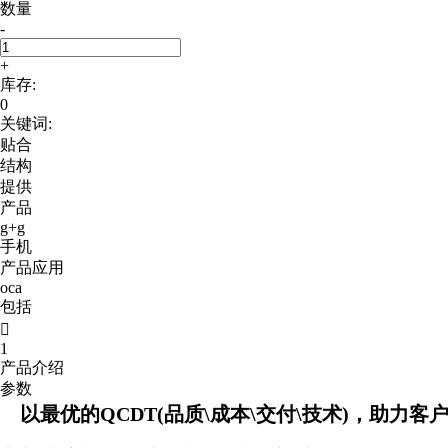
数量
-
+
库存:
0
关键词:
贴合
结构
提供
产品
g+g
手机
产品应用
oca
包括

1
产品介绍
参数
以最优的QCDT(品质\成本\交付\技术)，助力客