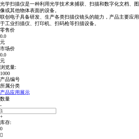
光学扫描仪是一种利用光学技术来捕获、扫描和数字化文档、图
像或其他物体表面的设备。
联创电子具备研发、生产各类扫描仪镜头的能力，产品主要应用
于工业扫描仪、打印机、扫码枪等扫描设备。
零售价
0.0
元
市场价
0.0
元
浏览量:
1000
产品编号
所属分类
产品应用展示
数量
-
+
库存:
0
