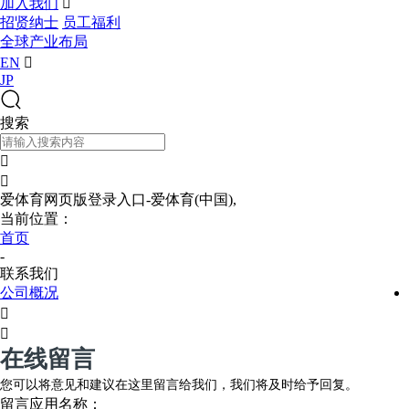
加入我们

招贤纳士
员工福利
全球产业布局
EN

JP
搜索


爱体育网页版登录入口-爱体育(中国),
当前位置：
首页
-
联系我们
公司概况


在线留言
您可以将意见和建议在这里留言给我们，我们将及时给予回复。
留言应用名称：