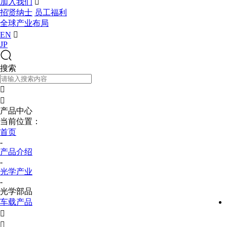
加入我们

招贤纳士
员工福利
全球产业布局
EN

JP
搜索


产品中心
当前位置：
首页
-
产品介绍
-
光学产业
-
光学部品
车载产品

