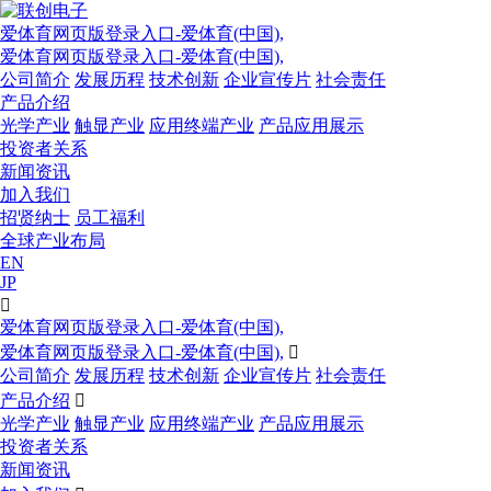
爱体育网页版登录入口-爱体育(中国),
爱体育网页版登录入口-爱体育(中国),
公司简介
发展历程
技术创新
企业宣传片
社会责任
产品介绍
光学产业
触显产业
应用终端产业
产品应用展示
投资者关系
新闻资讯
加入我们
招贤纳士
员工福利
全球产业布局
EN
JP

爱体育网页版登录入口-爱体育(中国),
爱体育网页版登录入口-爱体育(中国),

公司简介
发展历程
技术创新
企业宣传片
社会责任
产品介绍

光学产业
触显产业
应用终端产业
产品应用展示
投资者关系
新闻资讯